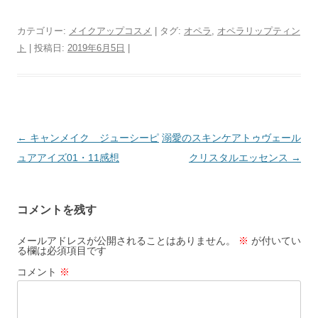
カテゴリー:
メイクアップコスメ
| タグ:
オペラ
,
オペラリップティン
ト
| 投稿日:
2019年6月5日
|
投
←
キャンメイク ジューシーピ
溺愛のスキンケアトゥヴェール
稿
ュアアイズ01・11感想
クリスタルエッセンス
→
ナ
ビ
コメントを残す
ゲ
ー
メールアドレスが公開されることはありません。
※
が付いてい
る欄は必須項目です
シ
コメント
※
ョ
ン