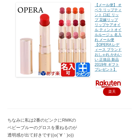
【メール便】 オ
ペラ リップティ
ント 口紅 リッ
プ 花嫁リップ
リップケアオイ
ル ティントオイ
ルルージュ 名入
れ メール便
【OPERA レデ
ィース ブランド
おしゃれ かわい
い 正規品 新品
2019年 ギフト
プレゼント】
楽天
で購
入
ちなみに私は2番のピンクにRMKの
ベビーブルーのグロスを重ねるのが
透明感が出て好きです((o(´∀｀)o))