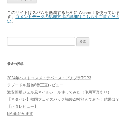
このサイトはスパムを低減するために Akismet を使っていま
す。
コメントデータの処理方法の詳細はこちらをご覧くださ
い
。
検
索:
最近の投稿
2024年ベストコスメ・デパコス・プチプラTOP3
ラプードル新色8番正直レビュー
激安簡単ジェル風ネイルシール使ってみた（使用写真あり）
【ネタバレ】韓国フェイスパック福袋20枚頼んでみた！結果は？
【正直レビュー】
BASE始めます