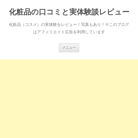
化粧品の口コミと実体験談レビュー
化粧品（コスメ）の実体験をレビュー！写真もあり！※このブログ
はアフィリエイト広告を利用しています
コ
メニュー
ン
テ
ン
ツ
へ
ス
キ
ッ
プ