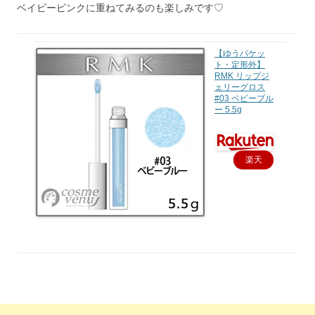
ベイビーピンクに重ねてみるのも楽しみです♡
【ゆうパケッ
ト・定形外】
RMK リップジ
ェリーグロス
#03 ベビーブル
ー 5.5g
楽天
で購
入