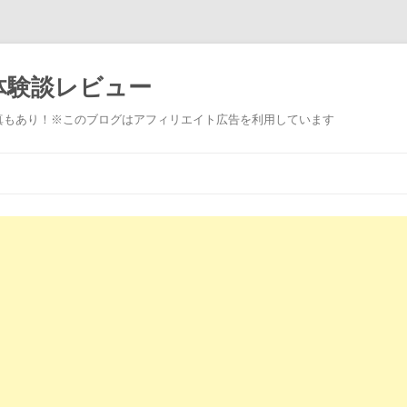
体験談レビュー
真もあり！※このブログはアフィリエイト広告を利用しています
コ
ン
テ
ン
ツ
へ
ス
キ
ッ
プ