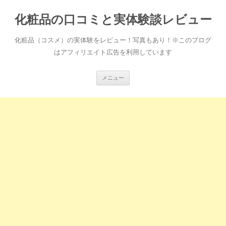
化粧品の口コミと実体験談レビュー
化粧品（コスメ）の実体験をレビュー！写真もあり！※このブログ
はアフィリエイト広告を利用しています
コ
メニュー
ン
テ
ン
ツ
へ
ス
キ
ッ
プ