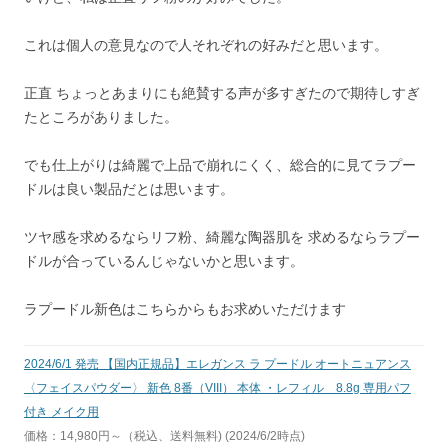
これは個人の意見なので人それぞれの好みだと思います。
正直 ちょっとあまりにも絶賛する声が多すぎたので期待しすぎ
たところがありました。
でも仕上がりは綺麗で上品で崩れにくく、総合的に見てラプー
ドルは良い製品だとは思います。
ツヤ感を求めるならリフ粉、綺麗な陶器肌を 求めるならラプー
ドルが合っているんじゃないかと思います。
ラプードル新色はこちらからもお求めいただけます
2024/6/1 発売 【国内正規品】エレガンス ラ プードル オートニュアンス
〈フェイスパウダー〉 新色 8番（VIII） 本体 ・レフィル 8.8g 専用パフ
付き メイク用
価格：14,980円～（税込、送料無料) (2024/6/2時点)