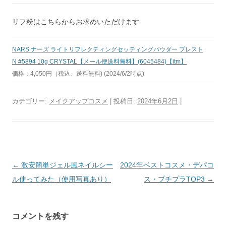
リフ粉はこちらからお求めいただけます
NARS ナーズ ライトリフレクティングセッティングパウダー プレスト
N #5894 10g CRYSTAL【メール便送料無料】(6045484)【itm】
価格：4,050円（税込、送料無料) (2024/6/2時点)
カテゴリー:
メイクアップコスメ
| 投稿日:
2024年6月2日
|
投
←
激安簡単ジェル風ネイルシー
2024年ベストコスメ・デパコ
稿
ル使ってみた（使用写真あり）
ス・プチプラTOP3
→
ナ
ビ
コメントを残す
ゲ