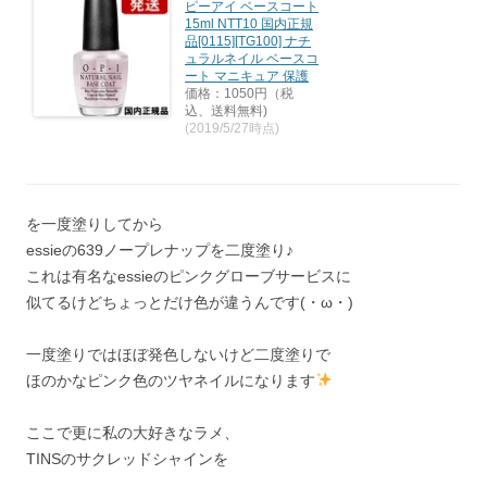
ピーアイ ベースコート
15ml NTT10 国内正規
品[0115][TG100] ナチ
ュラルネイル ベースコ
ート マニキュア 保護
価格：1050円（税
込、送料無料)
(2019/5/27時点)
を一度塗りしてから
essieの639ノープレナップを二度塗り♪
これは有名なessieのピンクグローブサービスに
似てるけどちょっとだけ色が違うんです(・ω・)
一度塗りではほぼ発色しないけど二度塗りで
ほのかなピンク色のツヤネイルになります
ここで更に私の大好きなラメ、
TINSのサクレッドシャインを