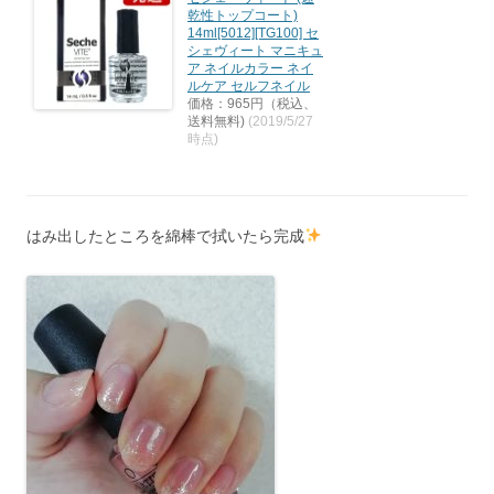
乾性トップコート)
14ml[5012][TG100] セ
シェヴィート マニキュ
ア ネイルカラー ネイ
ルケア セルフネイル
価格：965円（税込、
送料無料)
(2019/5/27
時点)
はみ出したところを綿棒で拭いたら完成