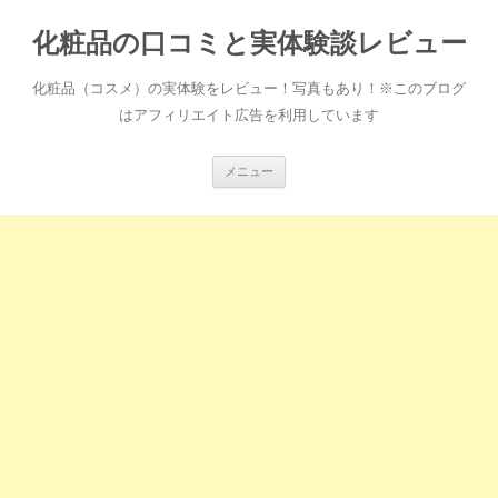
化粧品の口コミと実体験談レビュー
化粧品（コスメ）の実体験をレビュー！写真もあり！※このブログ
はアフィリエイト広告を利用しています
コ
メニュー
ン
テ
ン
ツ
へ
ス
キ
ッ
プ