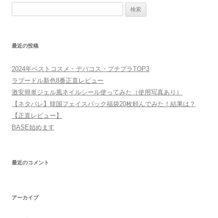
検
索:
最近の投稿
2024年ベストコスメ・デパコス・プチプラTOP3
ラプードル新色8番正直レビュー
激安簡単ジェル風ネイルシール使ってみた（使用写真あり）
【ネタバレ】韓国フェイスパック福袋20枚頼んでみた！結果は？
【正直レビュー】
BASE始めます
最近のコメント
アーカイブ